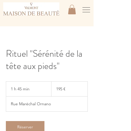
Rituel "Sérénité de la
tête aux pieds"
195
euros
1 h 45 min
1
195 €
4
5
Rue Maréchal Ornano
m
i
n
Réserver