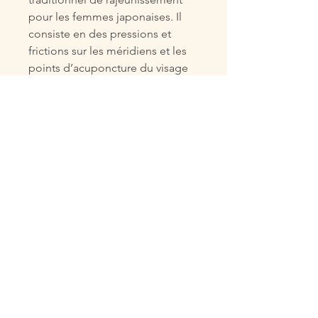
pour les femmes japonaises. Il
consiste en des pressions et
frictions sur les méridiens et les
points d’acuponcture du visage
et du cou. Dans le soin
Majestueux, cette étape offre un
véritable rajeunissement des
traits avec son effet sculptant et
modelant.
Pendant 90 minutes
enchanteresses, s’enchainent 2
nettoyages, 3 massages et 4
masques dont l’incontournable
masque de collagène
Regenerating Mask Treatment qui
offre à la peau une véritable cure
de jouvence.